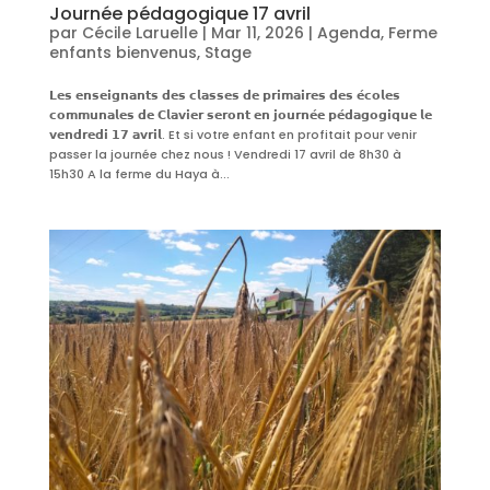
Journée pédagogique 17 avril
par
Cécile Laruelle
|
Mar 11, 2026
|
Agenda
,
Ferme
enfants bienvenus
,
Stage
𝗟𝗲𝘀 𝗲𝗻𝘀𝗲𝗶𝗴𝗻𝗮𝗻𝘁𝘀 𝗱𝗲𝘀 𝗰𝗹𝗮𝘀𝘀𝗲𝘀 𝗱𝗲 𝗽𝗿𝗶𝗺𝗮𝗶𝗿𝗲𝘀 𝗱𝗲𝘀 𝗲́𝗰𝗼𝗹𝗲𝘀
𝗰𝗼𝗺𝗺𝘂𝗻𝗮𝗹𝗲𝘀 𝗱𝗲 𝗖𝗹𝗮𝘃𝗶𝗲𝗿 𝘀𝗲𝗿𝗼𝗻𝘁 𝗲𝗻 𝗷𝗼𝘂𝗿𝗻𝗲́𝗲 𝗽𝗲́𝗱𝗮𝗴𝗼𝗴𝗶𝗾𝘂𝗲 𝗹𝗲
𝘃𝗲𝗻𝗱𝗿𝗲𝗱𝗶 𝟭𝟳 𝗮𝘃𝗿𝗶𝗹. Et si votre enfant en profitait pour venir
passer la journée chez nous ! Vendredi 17 avril de 8h30 à
15h30 A la ferme du Haya à...