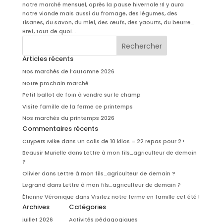
notre marché mensuel, après la pause hivernale !Il y aura
notre viande mais aussi du fromage, des légumes, des
tisanes, du savon, du miel, des œufs, des yaourts, du beurre…
Bref, tout de quoi...
Articles récents
Nos marchés de l’automne 2026
Notre prochain marché
Petit ballot de foin à vendre sur le champ
Visite famille de la ferme ce printemps
Nos marchés du printemps 2026
Commentaires récents
Cuypers Mike
dans
Un colis de 10 kilos = 22 repas pour 2 !
Beausir Murielle
dans
Lettre à mon fils…agriculteur de demain
?
Olivier
dans
Lettre à mon fils…agriculteur de demain ?
Legrand
dans
Lettre à mon fils…agriculteur de demain ?
Étienne Véronique
dans
Visitez notre ferme en famille cet été !
Archives
Catégories
juillet 2026
Activités pédagogiques