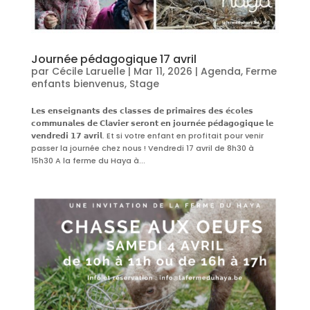
Journée pédagogique 17 avril
par
Cécile Laruelle
|
Mar 11, 2026
|
Agenda
,
Ferme
enfants bienvenus
,
Stage
𝗟𝗲𝘀 𝗲𝗻𝘀𝗲𝗶𝗴𝗻𝗮𝗻𝘁𝘀 𝗱𝗲𝘀 𝗰𝗹𝗮𝘀𝘀𝗲𝘀 𝗱𝗲 𝗽𝗿𝗶𝗺𝗮𝗶𝗿𝗲𝘀 𝗱𝗲𝘀 𝗲́𝗰𝗼𝗹𝗲𝘀
𝗰𝗼𝗺𝗺𝘂𝗻𝗮𝗹𝗲𝘀 𝗱𝗲 𝗖𝗹𝗮𝘃𝗶𝗲𝗿 𝘀𝗲𝗿𝗼𝗻𝘁 𝗲𝗻 𝗷𝗼𝘂𝗿𝗻𝗲́𝗲 𝗽𝗲́𝗱𝗮𝗴𝗼𝗴𝗶𝗾𝘂𝗲 𝗹𝗲
𝘃𝗲𝗻𝗱𝗿𝗲𝗱𝗶 𝟭𝟳 𝗮𝘃𝗿𝗶𝗹. Et si votre enfant en profitait pour venir
passer la journée chez nous ! Vendredi 17 avril de 8h30 à
15h30 A la ferme du Haya à...