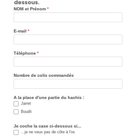
dessous.
NOM et Prénom
*
Commande
de
colis
de
vache
E-mail
*
Téléphone
*
Nombre de colis commandés
A la place d'une partie du hachis :
Jarret
Bouilli
Je coche la case ci-dessous si...
...je ne veux pas de côte à l'os