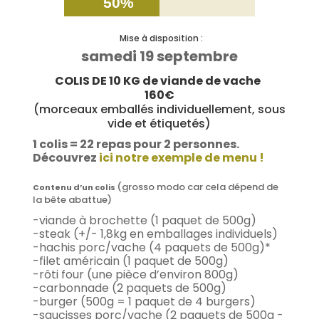
50%
50%
Mise à disposition :
samedi 19 septembre
COLIS DE 10 KG de viande de vache
160€
(morceaux emballés individuellement, sous
vide et étiquetés)
1 colis = 22 repas pour 2 personnes.
Découvrez
ici notre exemple de menu !
(grosso modo car cela dépend de
Contenu d’un colis
la bête abattue)
-viande à brochette (1 paquet de 500g)
-steak (+/- 1,8kg en emballages individuels)
-hachis porc/vache (4 paquets de 500g)*
-filet américain (1 paquet de 500g)
-rôti four (une pièce d’environ 800g)
-carbonnade (2 paquets de 500g)
-burger (500g = 1 paquet de 4 burgers)
-saucisses porc/vache (2 paquets de 500g -