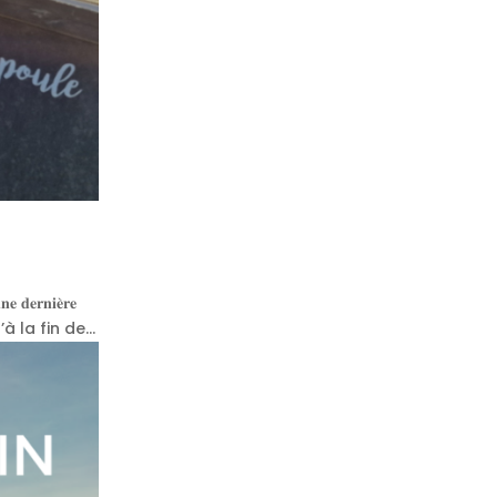
𝐧𝐢𝐞̀𝐫𝐞
’à la fin de...