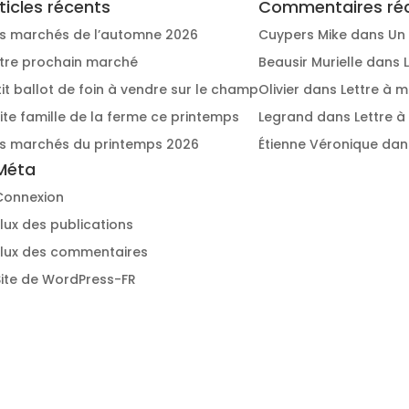
ticles récents
Commentaires ré
s marchés de l’automne 2026
Cuypers Mike
dans
Un 
tre prochain marché
Beausir Murielle
dans
tit ballot de foin à vendre sur le champ
Olivier
dans
Lettre à m
site famille de la ferme ce printemps
Legrand
dans
Lettre à
s marchés du printemps 2026
Étienne Véronique
dan
Méta
Connexion
Flux des publications
Flux des commentaires
Site de WordPress-FR