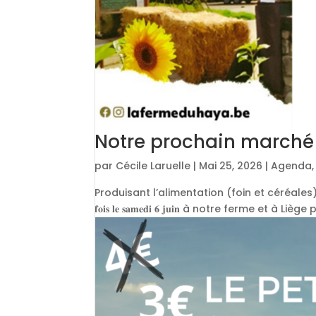
Notre prochain marché
par
Cécile Laruelle
|
Mai 25, 2026
|
Agenda
Produisant l’alimentation (foin et céréales) et la
𝐟𝐨𝐢𝐬 𝐥𝐞 𝐬𝐚𝐦𝐞𝐝𝐢 𝟔 𝐣𝐮𝐢𝐧 à notre ferm