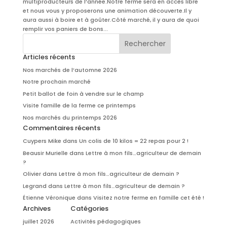
multiproducteurs de l’année.Notre ferme sera en accès libre
et nous vous y proposerons une animation découverte.Il y
aura aussi à boire et à goûter.Côté marché, il y aura de quoi
remplir vos paniers de bons...
Articles récents
Nos marchés de l’automne 2026
Notre prochain marché
Petit ballot de foin à vendre sur le champ
Visite famille de la ferme ce printemps
Nos marchés du printemps 2026
Commentaires récents
Cuypers Mike
dans
Un colis de 10 kilos = 22 repas pour 2 !
Beausir Murielle
dans
Lettre à mon fils…agriculteur de demain
?
Olivier
dans
Lettre à mon fils…agriculteur de demain ?
Legrand
dans
Lettre à mon fils…agriculteur de demain ?
Étienne Véronique
dans
Visitez notre ferme en famille cet été !
Archives
Catégories
juillet 2026
Activités pédagogiques