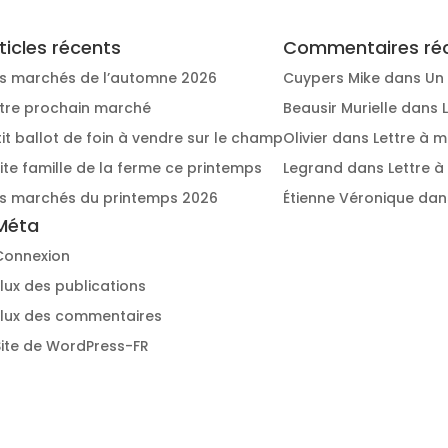
ticles récents
Commentaires ré
s marchés de l’automne 2026
Cuypers Mike
dans
Un 
tre prochain marché
Beausir Murielle
dans
tit ballot de foin à vendre sur le champ
Olivier
dans
Lettre à m
site famille de la ferme ce printemps
Legrand
dans
Lettre à
s marchés du printemps 2026
Étienne Véronique
dan
Méta
Connexion
Flux des publications
Flux des commentaires
Site de WordPress-FR