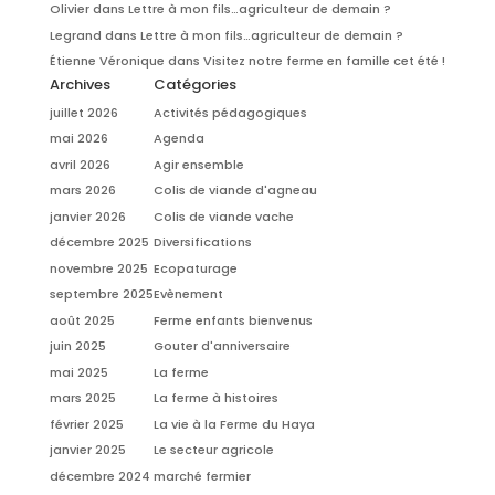
Olivier
dans
Lettre à mon fils…agriculteur de demain ?
Legrand
dans
Lettre à mon fils…agriculteur de demain ?
Étienne Véronique
dans
Visitez notre ferme en famille cet été !
Archives
Catégories
juillet 2026
Activités pédagogiques
mai 2026
Agenda
avril 2026
Agir ensemble
mars 2026
Colis de viande d'agneau
janvier 2026
Colis de viande vache
décembre 2025
Diversifications
novembre 2025
Ecopaturage
septembre 2025
Evènement
août 2025
Ferme enfants bienvenus
juin 2025
Gouter d'anniversaire
mai 2025
La ferme
mars 2025
La ferme à histoires
février 2025
La vie à la Ferme du Haya
janvier 2025
Le secteur agricole
décembre 2024
marché fermier