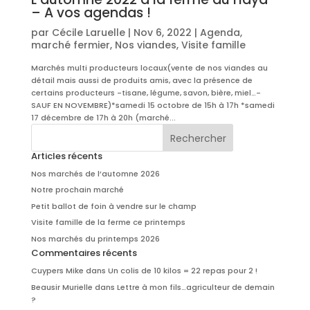
– A vos agendas !
par
Cécile Laruelle
|
Nov 6, 2022
|
Agenda
,
marché fermier
,
Nos viandes
,
Visite famille
Marchés multi producteurs locaux(vente de nos viandes au
détail mais aussi de produits amis, avec la présence de
certains producteurs -tisane, légume, savon, bière, miel…-
SAUF EN NOVEMBRE)*samedi 15 octobre de 15h à 17h *samedi
17 décembre de 17h à 20h (marché...
Articles récents
Nos marchés de l’automne 2026
Notre prochain marché
Petit ballot de foin à vendre sur le champ
Visite famille de la ferme ce printemps
Nos marchés du printemps 2026
Commentaires récents
Cuypers Mike
dans
Un colis de 10 kilos = 22 repas pour 2 !
Beausir Murielle
dans
Lettre à mon fils…agriculteur de demain
?