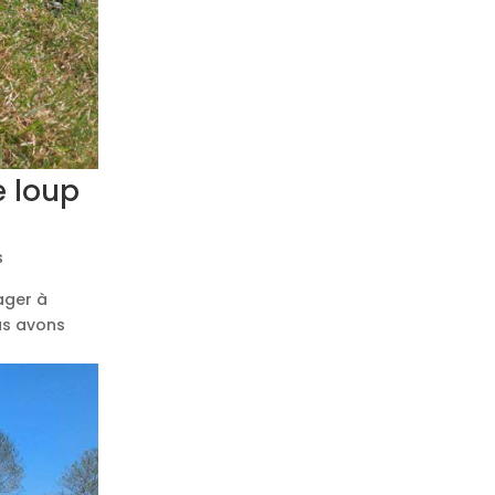
e loup
s
ager à
ous avons