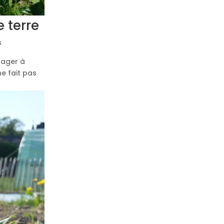
 terre
s
tager à
ne fait pas