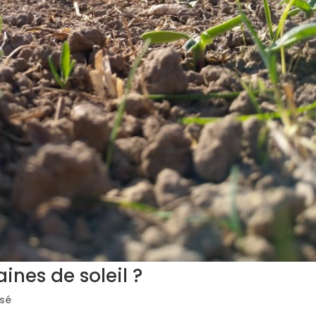
ines de soleil ?
ssé