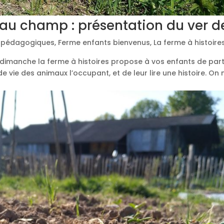
t au champ : présentation du ver de
s pédagogiques
,
Ferme enfants bienvenus
,
La ferme à histoire
imanche la ferme à histoires propose à vos enfants de par
e vie des animaux l’occupant, et de leur lire une histoire. On 