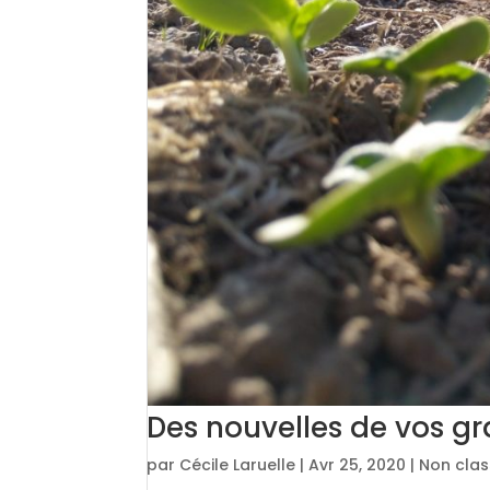
Des nouvelles de vos gra
par
Cécile Laruelle
|
Avr 25, 2020
|
Non cla