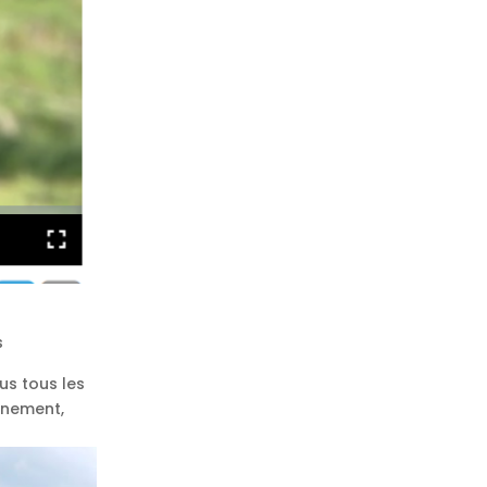
s
us tous les
finement,