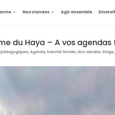
Ferme
Nos viandes
Agir ensemble
Diversi
rme du Haya – A vos agendas 
s pédagogiques
,
Agenda
,
marché fermier
,
Nos viandes
,
Stage
,