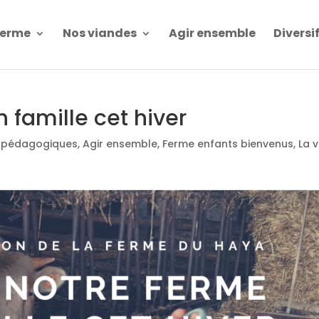
Ferme
Nos viandes
Agir ensemble
Diversi
n famille cet hiver
s pédagogiques
,
Agir ensemble
,
Ferme enfants bienvenus
,
La v