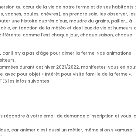
sion au cœur de la vie de notre ferme et de ses habitants :
vaches, poules, chèvres), en prendre soin, les observer, les
uter une histoire auprès d’eux, moudre du grains, pailler… à
 prairie, en fonction de la météo et des lieux de vie et humeurs 
t différente, comme l’est chaque jour, chaque saison, chaque
,
car il n’y a pas d’âge pour aimer la ferme. Nos animations
iteurs.
ogrammées durant cet hiver 2021/2022, manifestez-vous en nou
avec pour objet « Intérêt pour visite famille de la ferme ».
S les infos suivantes :
s répondre à votre email de demande d’inscription et vous l
ique, car animer c’est aussi un métier, même si on s »amuse