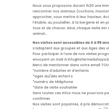
Nous vous proposons durant 1h30 une immer
rencontrer nos animaux (cochons, moutons, 
approcher, vous mettre à leur hauteur, éco
l’étable, au poulailler, à la bergerie et en
tous et de chacun. Ainsi, chaque visite es
animal…
Nos visites sont accessibles de 0 à 99 ans
s’adaptent aux groupes et aux âges des vis
Pour participer à l’une de nos visites pr
envoyant un mail à info@lafermeduhaya.be, 
Merci de mentionner dans votre email TOUTE
*nombre d’adultes et d’enfants
*ages du/des enfant.s
*numéro de téléphone
*date de visite souhaitée
Sans toutes ces infos nous ne pourrons pa
confirmer.
Nos visites sont payantes, à prix démocrat