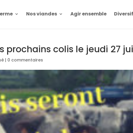
Ferme
Nos viandes
Agir ensemble
Diversi
 prochains colis le jeudi 27 ju
sé
|
0 commentaires