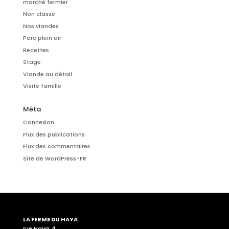
marché fermier
Non classé
Nos viandes
Porc plein air
Recettes
Stage
Viande au détail
Visite famille
Méta
Connexion
Flux des publications
Flux des commentaires
Site de WordPress-FR
LA FERME DU HAYA
rue Haya, 4