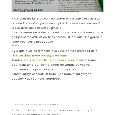
«
Pris dans les jarrets, avant ou arrière, on l’ajoute à la cuissson
de viandes bouillies pour donner plus de saveurs au bouillon. On
le sert aussi juste poché ou grillé
. »
A notre ferme, on le découpe en baguette et on le met sous le
grill, parsemé d’ail et de fines herbes : une tuerie ! On garde le
reste pour certaines soupes.
*****
Il y a quelques os à moelle que vous pouvez d’ores et déjà
réserver dans notre boutique en ligne
.
Rendez-vous
au marché ce samedi
13 mars
à notre ferme
pour acheter d’autres morceaux de viande de vache,
d’agneau et de porc plein air produite chez nous.
Source image découpe et texte
: « Le manuel du garçon
boucher » aux éditions Marabout.
Poster le commentaire
Votre adresse e-mail ne sera pas publiée.
Les champs
obligatoires sont indiqués avec
*