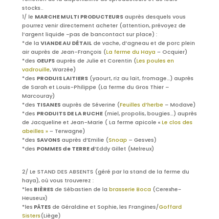
stocks..
1/ le
MARCHE MULTI PRODUCTEURS
auprès desquels vous
pourrez venir directement acheter (attention, prévoyez de
l’argent liquide -pas de bancontact sur place) :
*de la
VIANDE AU DÉTAIL
de vache, d’agneau et de porc plein
air auprès de Jean-François (
La ferme du Haya
– Ocquier)
*des
OEUFS
auprès de Julie et Corentin (
Les poules en
vadrouille
, Warzée)
*des
PRODUIS LAITIERS
(yaourt, riz au lait, fromage…) auprès
de Sarah et Louis-Philippe (La ferme du Gros Thier –
Marcouray)
*des
TISANES
auprès de Séverine (
Feuilles d’herbe
– Modave)
*des
PRODUITS DE LA RUCHE
(miel, propolis, bougies…) auprès
de Jacqueline et Jean-Marie ( La ferme apicole «
Le clos des
abeilles »
– Terwagne)
*des
SAVONS
auprès d’Emilie (
Snoap
– Gesves)
*des
POMMES de TERRE d
‘Eddy Gillet (Melreux)
2/ Le STAND DES ABSENTS (géré par la stand de la ferme du
haya), où vous trouverez :
*les
BIÈRES
de Sébastien de la
brasserie Boca
(Cerexhe-
Heuseux)
*les
PÂTES
de Géraldine et Sophie, les Frangines/
Goffard
Sisters
(Liège)