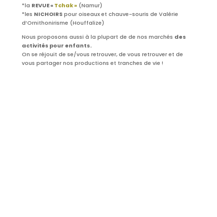
*la
REVUE «
Tchak »
(Namur)
*les
NICHOIRS
pour oiseaux et chauve-souris de Valérie
d’Ornithonirisme (Houffalize)
Nous proposons aussi à la plupart de de nos marchés
des
activités pour enfants.
On se réjouit de se/vous retrouver, de vous retrouver et de
vous partager nos productions et tranches de vie !