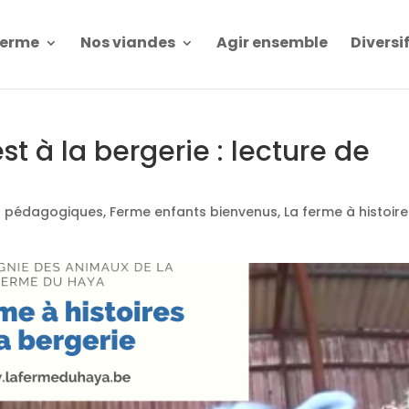
Ferme
Nos viandes
Agir ensemble
Diversi
st à la bergerie : lecture de
és pédagogiques
,
Ferme enfants bienvenus
,
La ferme à histoir