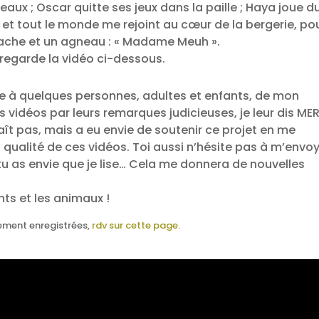
eaux ; Oscar quitte ses jeux dans la paille ; Haya joue d
 et tout le monde me rejoint au cœur de la bergerie, po
e vache et un agneau : « Madame Meuh ».
 regarde la vidéo ci-dessous.
ce à quelques personnes, adultes et enfants, de mon
vidéos par leurs remarques judicieuses, je leur dis MER
ît pas, mais a eu envie de soutenir ce projet en me
qualité de ces vidéos. Toi aussi n’hésite pas à m’envo
e tu as envie que je lise… Cela me donnera de nouvelles
ants et les animaux !
lement enregistrées,
rdv sur cette page.