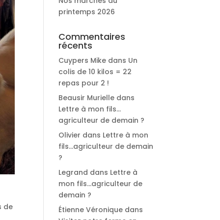
Nos marchés du
printemps 2026
Commentaires
récents
Cuypers Mike
dans
Un
colis de 10 kilos = 22
repas pour 2 !
Beausir Murielle
dans
Lettre à mon fils…
agriculteur de demain ?
Olivier
dans
Lettre à mon
fils…agriculteur de demain
?
Legrand
dans
Lettre à
mon fils…agriculteur de
demain ?
s de
Étienne Véronique
dans