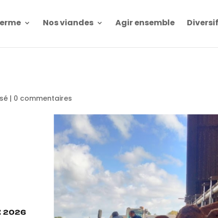
Ferme
Nos viandes
Agir ensemble
Diversi
ssé
|
0 commentaires