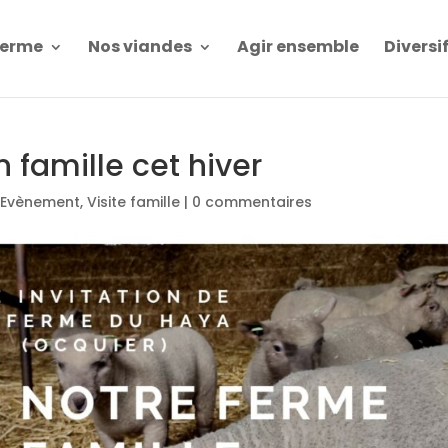
Ferme
Nos viandes
Agir ensemble
Diversi
n famille cet hiver
,
Evènement
,
Visite famille
|
0 commentaires