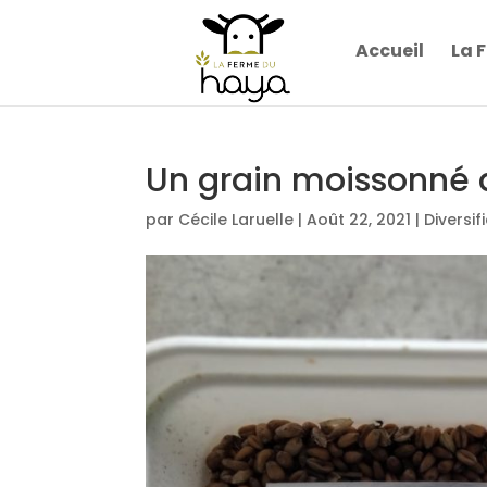
Accueil
La 
Un grain moissonné d
par
Cécile Laruelle
|
Août 22, 2021
|
Diversif