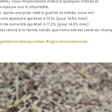
idité), nous moissonnons d’abord quelques mètres et
i mesure son % d’humidité.
er, après une près-midi à guetter la météo, nous ont :
tre épeautre qui était à 13,1% (pour 13,5% max)
 de notre blé qui était à 17,2% (pour 14,5% max)
est rentré à la ferme, tandis que notre blé est resté au cham
nedetravailauquotidien
#agricultureraisonnee