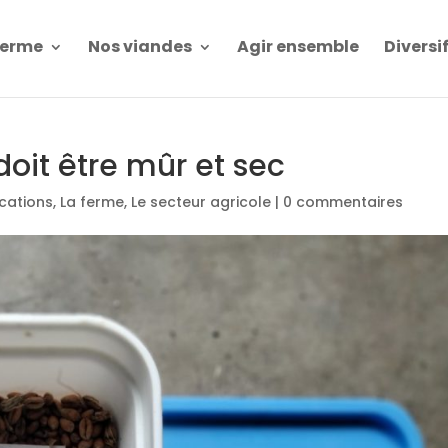
Ferme
Nos viandes
Agir ensemble
Diversi
oit être mûr et sec
ications
,
La ferme
,
Le secteur agricole
|
0 commentaires