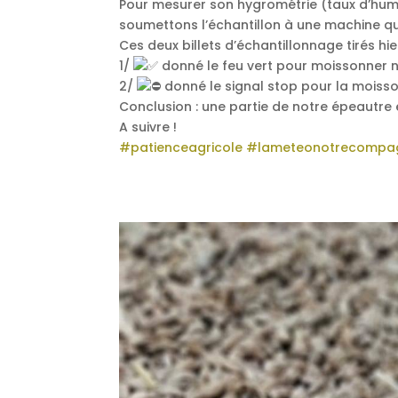
Pour mesurer son hygrométrie (taux d’hum
soumettons l’échantillon à une machine qu
Ces deux billets d’échantillonnage tirés hi
1/
donné le feu vert pour moissonner no
2/
donné le signal stop pour la moisson
Conclusion : une partie de notre épeautre 
A suivre !
#patienceagricole
#lameteonotrecompag