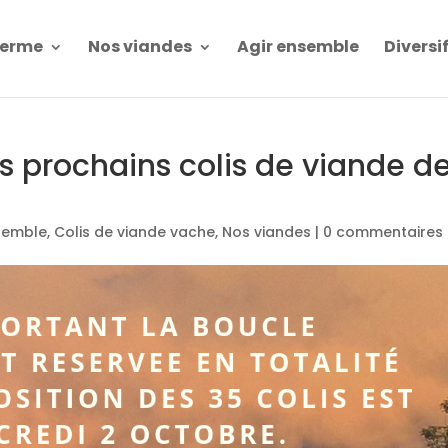
Ferme
Nos viandes
Agir ensemble
Diversi
es prochains colis de viande d
semble
,
Colis de viande vache
,
Nos viandes
|
0 commentaires