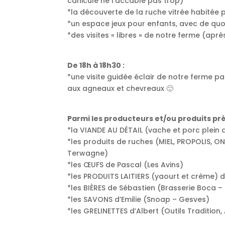
canicule ne l’accable pas trop)
*la découverte de la ruche vitrée habitée
*un espace jeux pour enfants, avec de quoi
*des visites « libres » de notre ferme (aprè
De 18h à 18h30 :
*une visite guidée éclair de notre ferme 
aux agneaux et chevreaux 🙂
Parmi les producteurs et/ou produits pré
*la VIANDE AU DÉTAIL (vache et porc plein 
*les produits de ruches (MIEL, PROPOLIS, 
Terwagne)
*les ŒUFS de Pascal (Les Avins)
*les PRODUITS LAITIERS (yaourt et crème)
*les BIÈRES de Sébastien (Brasserie Boca 
*les SAVONS d’Emilie (Snoap – Gesves)
*les GRELINETTES d’Albert (Outils Tradition