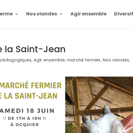
Ferme
Nos viandes
Agir ensemble
Diversi
e la Saint-Jean
s pédagogiques
,
Agir ensemble
,
marché fermier
,
Nos viandes
,