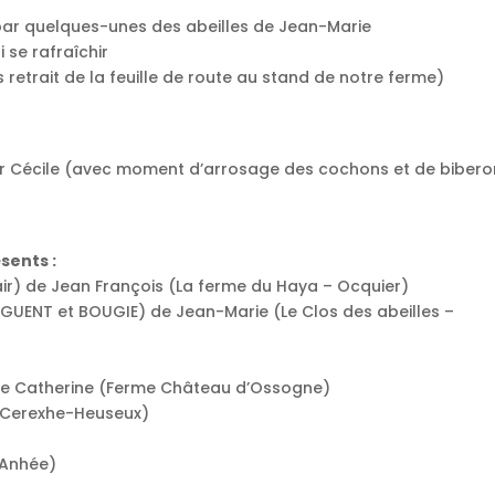
 par quelques-unes des abeilles de Jean-Marie
 se rafraîchir
s retrait de la feuille de route au stand de notre ferme)
par Cécile (avec moment d’arrosage des cochons et de biber
sents :
air) de Jean François (La ferme du Haya – Ocquier)
ONGUENT et BOUGIE) de Jean-Marie (Le Clos des abeilles –
 de Catherine (Ferme Château d’Ossogne)
– Cerexhe-Heuseux)
, Anhée)