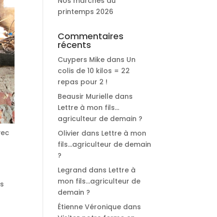
Nos marchés du
printemps 2026
Commentaires
récents
Cuypers Mike
dans
Un
colis de 10 kilos = 22
repas pour 2 !
Beausir Murielle
dans
Lettre à mon fils…
agriculteur de demain ?
vec
Olivier
dans
Lettre à mon
fils…agriculteur de demain
?
Legrand
dans
Lettre à
mon fils…agriculteur de
ts
demain ?
Étienne Véronique
dans