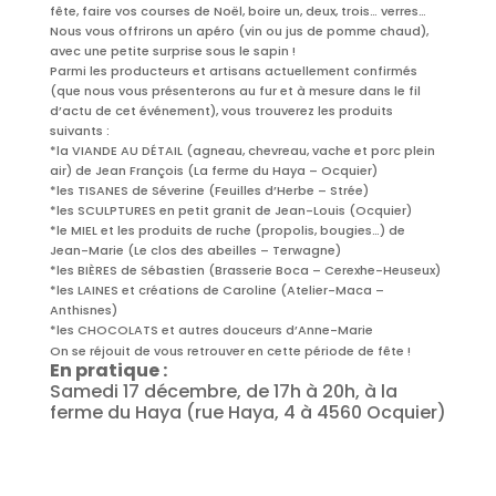
fête, faire vos courses de Noël, boire un, deux, trois… verres…
Nous vous offrirons un apéro (vin ou jus de pomme chaud),
avec une petite surprise sous le sapin !
Parmi les producteurs et artisans actuellement confirmés
(que nous vous présenterons au fur et à mesure dans le fil
d’actu de cet événement), vous trouverez les produits
suivants :
*la VIANDE AU DÉTAIL (agneau, chevreau, vache et porc plein
air) de Jean François (La ferme du Haya – Ocquier)
*les TISANES de Séverine (Feuilles d’Herbe – Strée)
*les SCULPTURES en petit granit de Jean-Louis (Ocquier)
*le MIEL et les produits de ruche (propolis, bougies…) de
Jean-Marie (Le clos des abeilles – Terwagne)
*les BIÈRES de Sébastien (Brasserie Boca – Cerexhe-Heuseux)
*les LAINES et créations de Caroline (Atelier-Maca –
Anthisnes)
*les CHOCOLATS et autres douceurs d’Anne-Marie
On se réjouit de vous retrouver en cette période de fête !
En pratique :
Samedi 17 décembre, de 17h à 20h, à la
ferme du Haya (rue Haya, 4 à 4560 Ocquier)