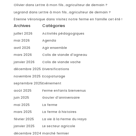
Olivier
dans
Lettre à mon fils…agriculteur de demain ?
Legrand
dans
Lettre à mon fils…agriculteur de demain ?
Étienne Véronique
dans
Visitez notre ferme en famille cet été !
Archives
Catégories
juillet 2026
Activités pédagogiques
mai 2026
Agenda
avril 2026
Agir ensemble
mars 2026
Colis de viande d'agneau
janvier 2026
Colis de viande vache
décembre 2025
Diversifications
novembre 2025
Ecopaturage
septembre 2025
Evènement
août 2025
Ferme enfants bienvenus
juin 2025
Gouter d'anniversaire
mai 2025
La ferme
mars 2025
La ferme à histoires
février 2025
La vie à la Ferme du Haya
janvier 2025
Le secteur agricole
décembre 2024
marché fermier