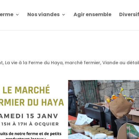
Ferme
Nos viandes
Agir ensemble
Diversi
nt
,
La vie à la Ferme du Haya
,
marché fermier
,
Viande au détai