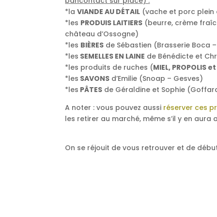
bancontact sur place) :
*la
VIANDE AU DÉTAIL
(vache et porc plein 
*les
PRODUIS LAITIERS
(beurre, crème fraîc
château d’Ossogne)
*les
BIÈRES
de Sébastien (Brasserie Boca 
*les
SEMELLES EN LAINE
de Bénédicte et Chr
*les produits de ruches (
MIEL, PROPOLIS 
*les
SAVONS
d’Emilie (Snoap – Gesves)
*les
PÂTES
de Géraldine et Sophie (Goffard
A noter : vous pouvez aussi
réserver ces pro
les retirer au marché, même s’il y en aura
On se réjouit de vous retrouver et de déb