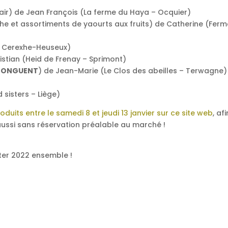
air) de Jean François (La ferme du Haya – Ocquier)
he et assortiments de yaourts aux fruits) de Catherine (Ferm
– Cerexhe-Heuseux)
istian (Heid de Frenay – Sprimont)
et ONGUENT
) de Jean-Marie (Le Clos des abeilles – Terwagne)
 sisters – Liège)
duits entre le samedi 8 et jeudi 13 janvier sur ce site web
, af
 aussi sans réservation préalable au marché !
uter 2022 ensemble !