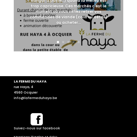
hangar à paille...) quand la météo est
trop capricieuse. Ces marchés c'est le
moment où vous venez retirer vos
commandes de viande (colis ou détail)
ou acheter...
LA FERME DU HAYA
rue Haya, 4
4560 Ocquier
info@lafermeduhaya.be
Suivez-nous sur facebook