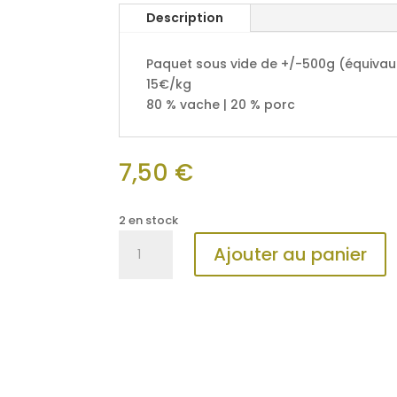
Description
Paquet sous vide de +/-500g (équivau
15€/kg
80 % vache | 20 % porc
7,50
€
2 en stock
quantité
Ajouter au panier
de
4
saucisses
-
500g