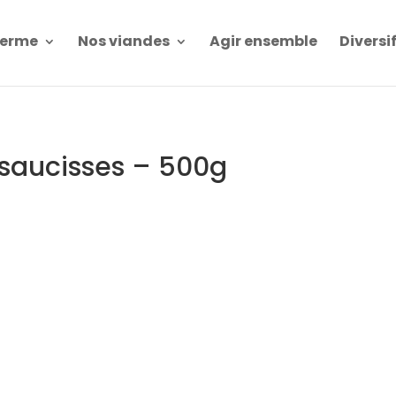
Ferme
Nos viandes
Agir ensemble
Diversi
 saucisses – 500g