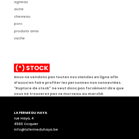
agneau
autre
chevreau
porc
produits amis
vache
(*) STOCK
Nous ne vendons pas toutes nos viandes en ligne afin
d’aussi en faire profiter les personnes non connectées.
"Rupture de stock" ne veut donc pas forcément dire que
vous ne trouverez pas ce morceau au marché.
LA FERME DU HAYA
rue Haya, 4
4560 Ocquier
info@lafermeduhaya.be